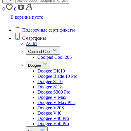
0
0
В корзине пусто
Подарочные сертификаты
Смартфоны
AGM
Coolpad Cool
Coolpad Cool 20S
Doogee
Doogee DK10
Doogee Blade 10 Pro
Doogee S110
Doogee S118
Doogee S300 Pro
Doogee V Max
Doogee V Max Plus
Doogee V20S
Doogee V40
Doogee V40 Pro
Doogee V50 Pro